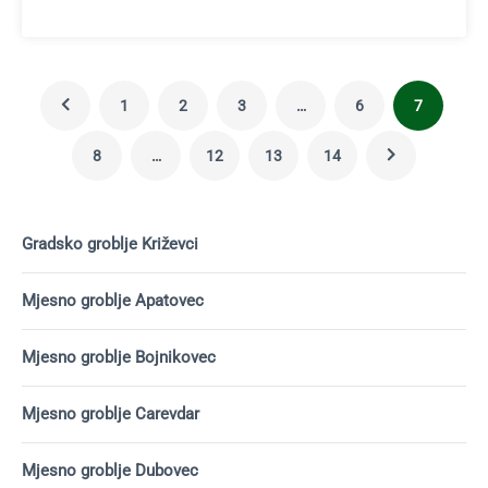
1
2
3
…
6
7
8
…
12
13
14
Gradsko groblje Križevci
Mjesno groblje Apatovec
Mjesno groblje Bojnikovec
Mjesno groblje Carevdar
Mjesno groblje Dubovec