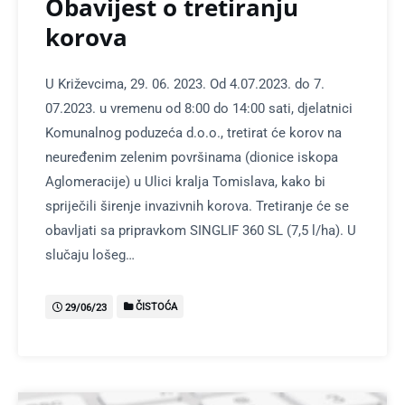
Obavijest o tretiranju
korova
U Križevcima, 29. 06. 2023. Od 4.07.2023. do 7.
07.2023. u vremenu od 8:00 do 14:00 sati, djelatnici
Komunalnog poduzeća d.o.o., tretirat će korov na
neuređenim zelenim površinama (dionice iskopa
Aglomeracije) u Ulici kralja Tomislava, kako bi
spriječili širenje invazivnih korova. Tretiranje će se
obavljati sa pripravkom SINGLIF 360 SL (7,5 l/ha). U
slučaju lošeg…
ČISTOĆA
29/06/23