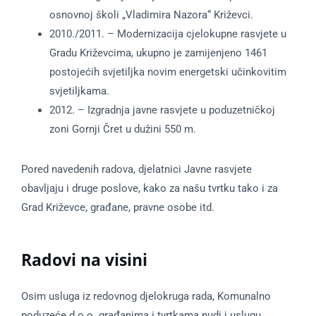
osnovnoj školi „Vladimira Nazora“ Križevci.
2010./2011. – Modernizacija cjelokupne rasvjete u
Gradu Križevcima, ukupno je zamijenjeno 1461
postojećih svjetiljka novim energetski učinkovitim
svjetiljkama.
2012. – Izgradnja javne rasvjete u poduzetničkoj
zoni Gornji Čret u dužini 550 m.
Pored navedenih radova, djelatnici Javne rasvjete
obavljaju i druge poslove, kako za našu tvrtku tako i za
Grad Križevce, građane, pravne osobe itd.
Radovi na visini
Osim usluga iz redovnog djelokruga rada, Komunalno
poduzeće d.o.o. građanima i tvrtkama nudi i uslugu