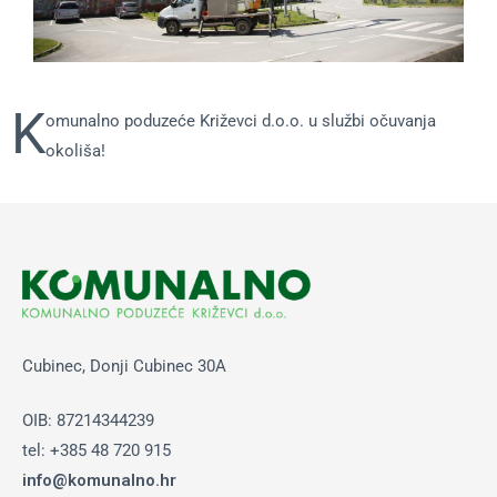
K
omunalno poduzeće Križevci d.o.o. u službi očuvanja
okoliša!
Cubinec, Donji Cubinec 30A
OIB: 87214344239
tel: +385 48 720 915
info@komunalno.hr