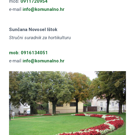
mob:
0911720954
e-mail
info@komunalno.hr
Sunčana Novosel Ištok
Stručni suradnik za hortikulturu
mob:
0916134051
e-mail
info@komunalno.hr