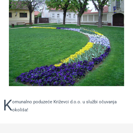
K
omunalno poduzeće Križevci d.o.o. u službi očuvanja
okoliša!