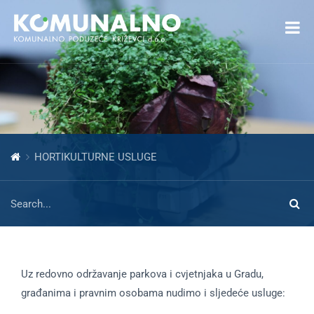
Open toolbar
HORTIKULTURNE USLUGE
Uz redovno održavanje parkova i cvjetnjaka u Gradu,
građanima i pravnim osobama nudimo i sljedeće usluge: