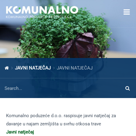
Open toolbar
JAVNI NATJEČAJ
JAVNI NATJEČAJ
Komunalno poduzeće d.o.o. raspisuje javni natječaj za
davanje u najam zemljišta u svrhu otkosa trave
Javni natječaj