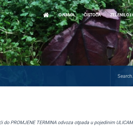
O NAMA
ČISTOĆA
ZELENILO I
i doći do PROMJENE TERMINA odvoza otpada u pojedinim ULICAM