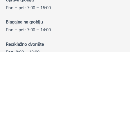
Pon – pet: 7:00 – 15:00
Blagajna na groblju
Pon – pet: 7:00 – 14:00
Reciklažno dvorište
Pon: 8:00 – 18:00
Uto – pet: 8:00 – 16:00
Sub: 8:00 – 14:00
Otkup ambalaže i sekundarnih sirovina:
Pon-pet: 8:00 – 14:30 sati
Sub: 8:00 – 13:30 sati