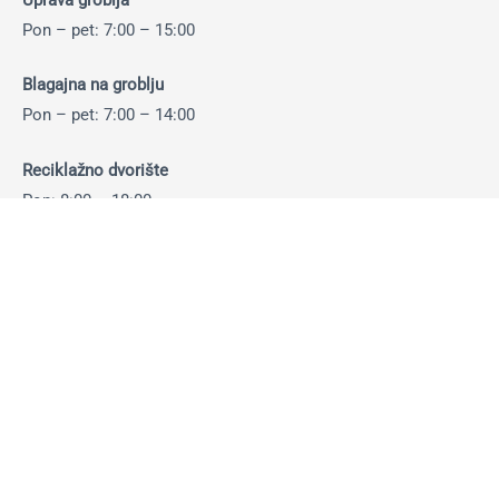
Pon – pet: 7:00 – 15:00
Blagajna na groblju
Pon – pet: 7:00 – 14:00
Reciklažno dvorište
Pon: 8:00 – 18:00
Uto – pet: 8:00 – 16:00
Sub: 8:00 – 14:00
Otkup ambalaže i sekundarnih sirovina:
Pon-pet: 8:00 – 14:30 sati
Sub: 8:00 – 13:30 sati