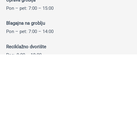
Pon – pet: 7:00 – 15:00
Blagajna na groblju
Pon – pet: 7:00 – 14:00
Reciklažno dvorište
Pon: 8:00 – 18:00
Uto – pet: 8:00 – 16:00
Sub: 8:00 – 14:00
Otkup ambalaže i sekundarnih sirovina:
Pon-pet: 8:00 – 14:30 sati
Sub: 8:00 – 13:30 sati