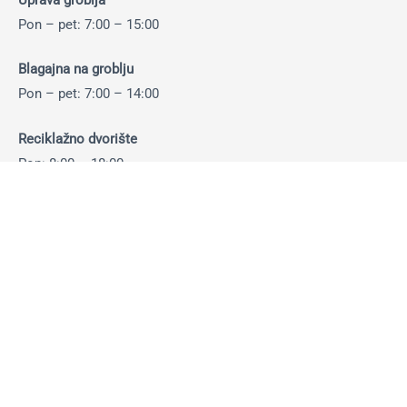
Pon – pet: 7:00 – 15:00
Blagajna na groblju
Pon – pet: 7:00 – 14:00
Reciklažno dvorište
Pon: 8:00 – 18:00
Uto – pet: 8:00 – 16:00
Sub: 8:00 – 14:00
Otkup ambalaže i sekundarnih sirovina:
Pon-pet: 8:00 – 14:30 sati
Sub: 8:00 – 13:30 sati