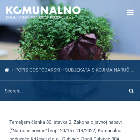
Open toolbar
POPIS GOSPODARSKIH SUBJEKATA S KOJIMA NARUČITELJ NE SMIJE SKLAPATI UGOVORE
Temeljem članka 80. stavka 2. Zakona o javnoj nabavi
(“Narodne novine” broj 120/16 i 114/2022) Komunalno
poduzeće Križevci d.o.o., Cubinec, Donji Cubinec 30A,