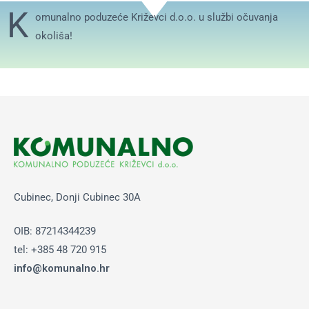
K
omunalno poduzeće Križevci d.o.o. u službi očuvanja
okoliša!
Cubinec, Donji Cubinec 30A
OIB: 87214344239
tel: +385 48 720 915
info@komunalno.hr