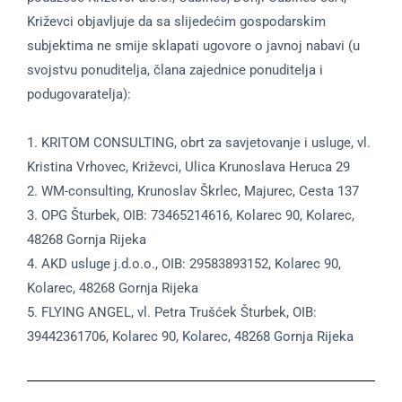
Križevci objavljuje da sa slijedećim gospodarskim
subjektima ne smije sklapati ugovore o javnoj nabavi (u
svojstvu ponuditelja, člana zajednice ponuditelja i
podugovaratelja):
1. KRITOM CONSULTING, obrt za savjetovanje i usluge, vl.
Kristina Vrhovec, Križevci, Ulica Krunoslava Heruca 29
2. WM-consulting, Krunoslav Škrlec, Majurec, Cesta 137
3. OPG Šturbek, OIB: 73465214616, Kolarec 90, Kolarec,
48268 Gornja Rijeka
4. AKD usluge j.d.o.o., OIB: 29583893152, Kolarec 90,
Kolarec, 48268 Gornja Rijeka
5. FLYING ANGEL, vl. Petra Trušćek Šturbek, OIB:
39442361706, Kolarec 90, Kolarec, 48268 Gornja Rijeka