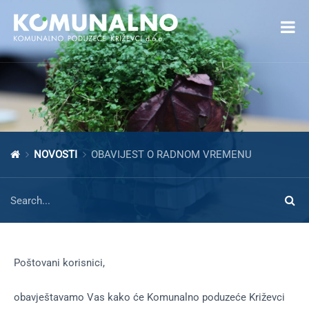
Open toolbar
NOVOSTI
OBAVIJEST O RADNOM VREMENU
Poštovani korisnici,
obavještavamo Vas kako će Komunalno poduzeće Križevci