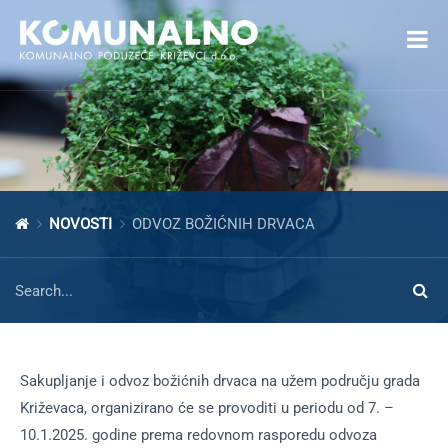
Open toolbar
NOVOSTI
ODVOZ BOŽIĆNIH DRVACA
Sakupljanje i odvoz božićnih drvaca na užem području grada
Križevaca, organizirano će se provoditi u periodu od 7. –
10.1.2025. godine prema redovnom rasporedu odvoza