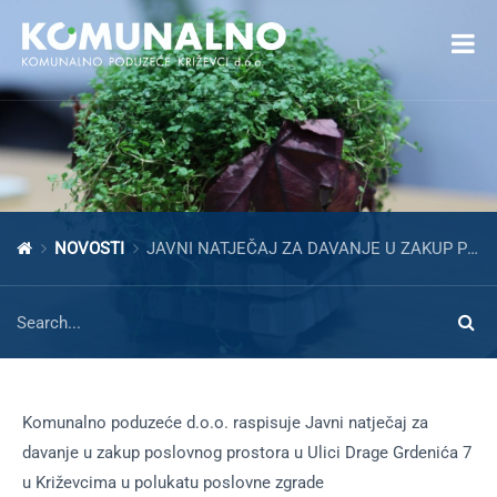
Open toolbar
NOVOSTI
JAVNI NATJEČAJ ZA DAVANJE U ZAKUP POSLOVNOG PROSTORA
Komunalno poduzeće d.o.o. raspisuje Javni natječaj za
davanje u zakup poslovnog prostora u Ulici Drage Grdenića 7
u Križevcima u polukatu poslovne zgrade