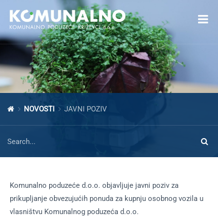
Open toolbar
NOVOSTI
JAVNI POZIV
Komunalno poduzeće d.o.o. objavljuje javni poziv za
prikupljanje obvezujućih ponuda za kupnju osobnog vozila u
vlasništvu Komunalnog poduzeća d.o.o.