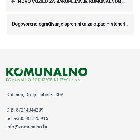
NOVO VOZILO ZA SAKUPLJANJE KOMUNALNOG OTPADA
Dogovoreno ograđivanje spremnika za otpad – stanari dobivaju ključeve za “kaveze”
Cubinec, Donji Cubinec 30A
OIB: 87214344239
tel: +385 48 720 915
info@komunalno.hr