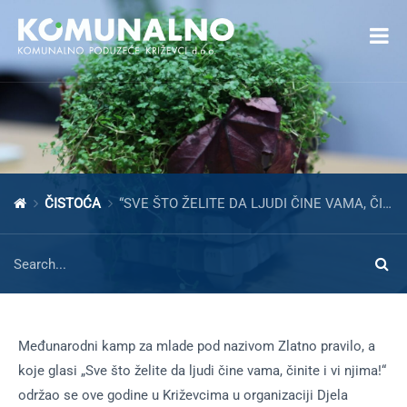
Open toolbar
ČISTOĆA
“SVE ŠTO ŽELITE DA LJUDI ČINE VAMA, ČINITE I VI NJIMA!”
Međunarodni kamp za mlade pod nazivom Zlatno pravilo, a
koje glasi „Sve što želite da ljudi čine vama, činite i vi njima!“
održao se ove godine u Križevcima u organizaciji Djela