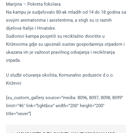
Marijina – Pokreta fokolara.
Na kampu je sudjelovalo 80-ak mladih od 14 do 18 godina sa
svojim animatorima i asistentima, a stigli su iz raznih
dijelova Italije i Hrvatske.
Sudionici kampa posjetili su reciklažno dvorište u
Križevcima gdje su upoznali sustav gospodarenja otpadom i
ukazana im je važnost pravilnog odvajanja i recikliranja
otpada.
U službi očuvanja okoliša, Komunalno poduzeće d.o.o.
Križevci
[su_custom_gallery source=”media: 8096, 8097, 8098, 8099″
limit=”46″ link=”lightbox” width=”200″ height=”200″
title=”never”]